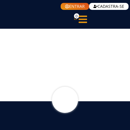
ENTRAR
CADASTRA-SE
0
CORRIDA
DE RUA
DNO 142
ANOS