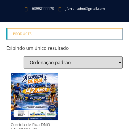
63992111170
jferreiradno@gmail.com
PRODUCTS
Exibindo um único resultado
Corrida de Rua DNO