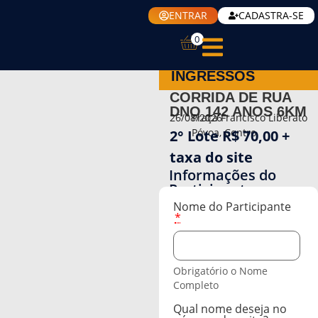
ENTRAR
CADASTRA-SE
0
INGRESSOS
CORRIDA DE RUA
DNO 142 ANOS 6KM
26/08/2026
Praça Francisco Liberato
Póvoa, Centro
2° Lote R$ 70,00 +
taxa do site
Informações do
Participante
Nome do Participante
*
Obrigatório o Nome
Completo
Qual nome deseja no