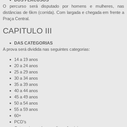
O percurso será disputado por homens e mulheres, nas
distâncias de 6km (corrida). Com largada e chegada em frente a
Praça Central.
CAPITULO III
DAS CATEGORIAS
A prova será dividida nas seguintes categorias:
14 a 19 anos
20 a 24 anos
25 a 29 anos
30 a 34 anos
35 a 39 anos
40 a 44 anos
45 a 49 anos
50 a 54 anos
55 a 59 anos
60+
PCD’s